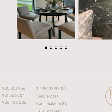
r 920 351 956
Tlf: 95 23 95 00
r 921 536 704
Send e-post
r 926 433 202 
Karlsebakken 37, 
3113 Tønsberg 